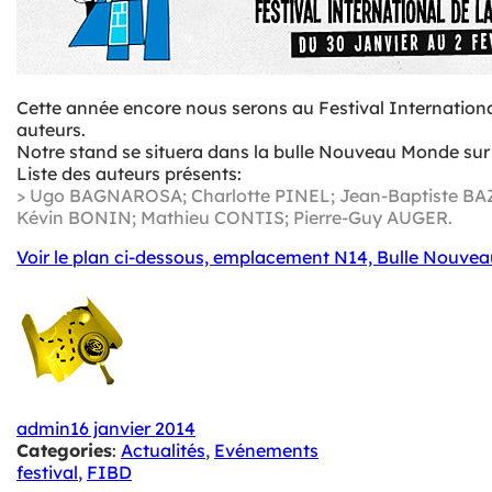
Cette année encore nous serons au Festival Internationa
auteurs.
Notre stand se situera dans la bulle Nouveau Monde sur 
Liste des auteurs présents:
> Ugo BAGNAROSA; Charlotte PINEL; Jean-Baptiste BA
Kévin BONIN; Mathieu CONTIS; Pierre-Guy AUGER.
Voir le plan ci-dessous, emplacement N14, Bulle Nouve
admin
16 janvier 2014
Categories
:
Actualités
, 
Evénements
festival
, 
FIBD