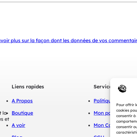
voir plus sur la façon dont les données de vos commentair
Liens rapides
Services
A Propos
Politique de confid
Pour offrir 
cookies pou
 la
Boutique
Mon panier
consentir à
s et
comportemen
A voir
Mon Compte bout
consentir o
caractéristi