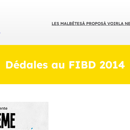
LES MALBÊTES
À PROPOS
À VOIR
LA N
S
Dédales au FIBD 2014