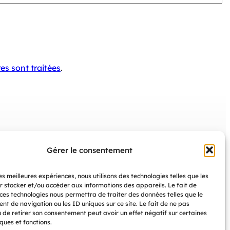
es sont traitées
.
Nous contacter
Gérer le consentement
entialité
dedales.editions@gmail.com
les meilleures expériences, nous utilisons des technologies telles que les
r stocker et/ou accéder aux informations des appareils. Le fait de
 ces technologies nous permettra de traiter des données telles que le
L’association est basée à Toulouse
t de navigation ou les ID uniques sur ce site. Le fait de ne pas
ique
u de retirer son consentement peut avoir un effet négatif sur certaines
ques et fonctions.