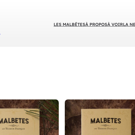
LES MALBÊTES
À PROPOS
À VOIR
LA N
S