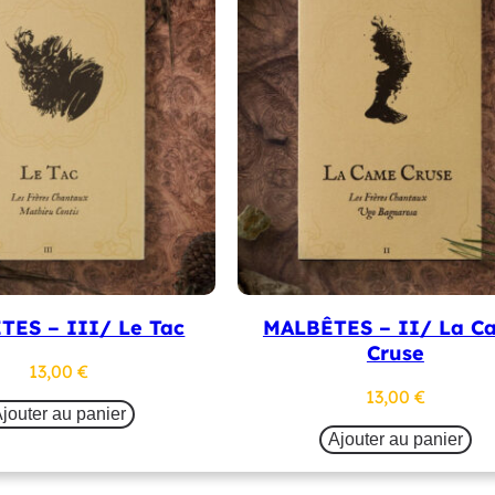
TES – III/ Le Tac
MALBÊTES – II/ La C
Cruse
13,00
€
13,00
€
jouter au panier
Ajouter au panier