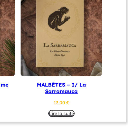
ame
MALBÊTES – I/ La
Sarramauca
13,00
€
Lire la suite