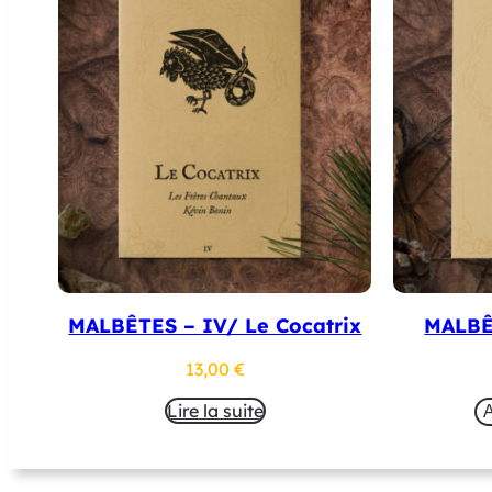
MALBÊTES – IV/ Le Cocatrix
MALBÊ
13,00
€
Lire la suite
A