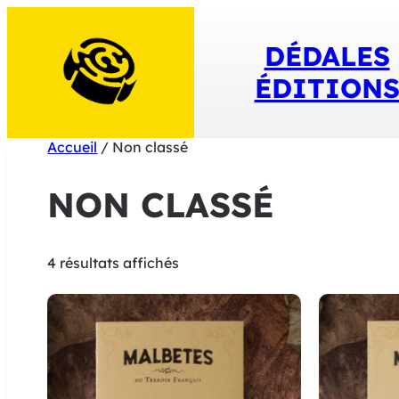
Aller
au
DÉDALES
contenu
ÉDITION
Accueil
/ Non classé
NON CLASSÉ
Trié
4 résultats affichés
du
plus
récent
au
plus
ancien