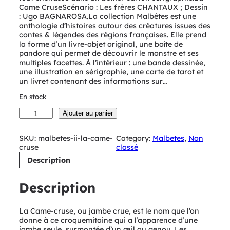
Came CruseScénario : Les frères CHANTAUX ; Dessin
: Ugo BAGNAROSA.La collection Malbêtes est une
anthologie d’histoires autour des créatures issues des
contes & légendes des régions françaises. Elle prend
la forme d’un livre-objet original, une boîte de
pandore qui permet de découvrir le monstre et ses
multiples facettes. À l’intérieur : une bande dessinée,
une illustration en sérigraphie, une carte de tarot et
un livret contenant des informations sur…
En stock
q
Ajouter au panier
u
a
SKU:
malbetes-ii-la-came-
Category:
Malbetes
, 
Non
n
cruse
classé
t
i
Description
t
é
Description
d
e
M
La Came-cruse, ou jambe crue, est le nom que l’on
A
donne à ce croquemitaine qui a l’apparence d’une
L
jambe seule, surmontée d’un œil au genou. Les