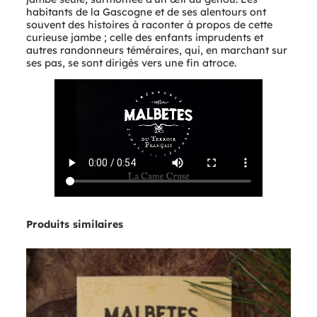
B
habitants de la Gascogne et de ses alentours ont
Ê
souvent des histoires à raconter à propos de cette
T
curieuse jambe ; celle des enfants imprudents et
E
autres randonneurs téméraires, qui, en marchant sur
S
ses pas, se sont dirigés vers une fin atroce.
–
I
I
/
L
a
C
a
m
e
C
r
u
Produits similaires
s
e