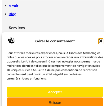
A voir
Blog
Services
Politique de confidentialité
Gérer le consentement
Mon panier
Pour offrir les meilleures expériences, nous utilisons des technologies
Mon Compte boutique
telles que les cookies pour stocker et/ou accéder aux informations des
appareils. Le fait de consentir à ces technologies nous permettra de
CGU
traiter des données telles que le comportement de navigation ou les
ID uniques sur ce site. Le fait de ne pas consentir ou de retirer son
consentement peut avoir un effet négatif sur certaines
Nous contacter
caractéristiques et fonctions.
dedales.editions@gmail.com
Accepter
L’association est basée à Toulouse
Refuser