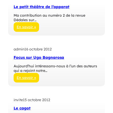
e
s
Le petit théâtre de l’apparat
M
s
e
u
Ma contribution au numéro 2 de la revue
n
r
Dédales sur…
c
L
o
o
En savoir +
R
r
:
i
e
L
v
n
e
o
z
p
l
o
admin
16 octobre 2012
e
t
M
t
a
Focus sur Ugo Bagnarosa
e
i
ï
t
Aujourd’hui intéressons-nous à l’un des auteurs
s
t
qui a rejoint notre…
h
é
En savoir +
â
:
t
F
r
o
e
c
d
invite
15 octobre 2012
u
e
s
Le cagot
l
s
’