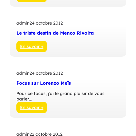
:
L
e
M
admin
24 octobre 2012
a
s
Le triste destin de Menco Rivolta
q
u
e
En savoir +
:
L
e
t
admin
24 octobre 2012
r
i
Focus sur Lorenzo Meïs
s
t
Pour ce focus, j’ai le grand plaisir de vous
e
parler…
d
e
En savoir +
s
:
t
F
i
o
n
c
d
admin
22 octobre 2012
u