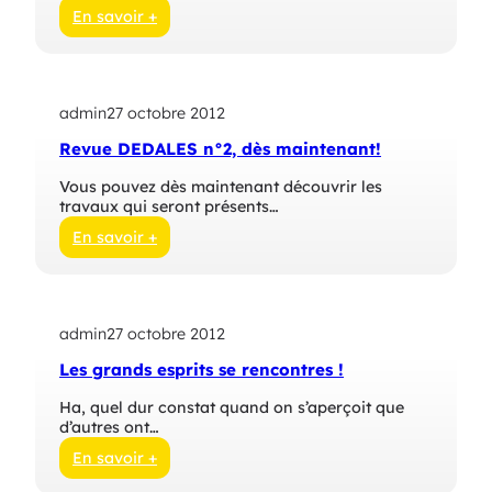
s
En savoir +
e
:
o
D
r
é
d
d
i
admin
27 octobre 2012
a
n
l
a
Revue DEDALES n°2, dès maintenant!
e
i
s
r
Vous pouvez dès maintenant découvrir les
s
e
travaux qui seront présents…
e
r
En savoir +
a
:
a
R
u
e
f
v
e
admin
27 octobre 2012
u
s
e
Les grands esprits se rencontres !
t
D
i
E
Ha, quel dur constat quand on s’aperçoit que
v
D
d’autres ont…
a
A
l
L
En savoir +
d
E
:
e