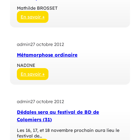
Mathilde BROSSET
En savoir +
:
L
e
t
admin
27 octobre 2012
o
u
Métamorphose ordinaire
t
p
NADINE
e
t
En savoir +
i
:
t
M
s
é
e
t
c
admin
27 octobre 2012
a
r
m
Dédales sera au festival de BD de
e
o
t
r
Colomiers (31)
p
h
Les 16, 17, et 18 novembre prochain aura lieu le
o
festival de…