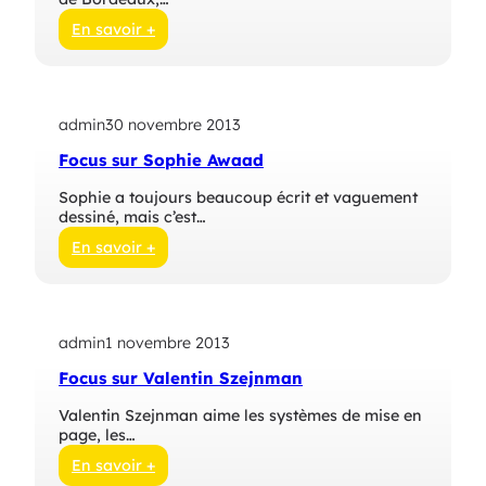
i
C
s
h
En savoir +
a
:
r
F
l
o
o
c
t
admin
30 novembre 2013
u
t
s
Focus sur Sophie Awaad
e
s
P
u
Sophie a toujours beaucoup écrit et vaguement
i
r
dessiné, mais c’est…
n
M
e
a
En savoir +
l
t
:
h
F
i
o
l
c
d
admin
1 novembre 2013
u
e
s
Focus sur Valentin Szejnman
B
s
r
u
Valentin Szejnman aime les systèmes de mise en
o
r
page, les…
s
S
s
o
En savoir +
e
p
: