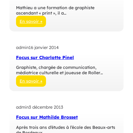
Mathieu a une formation de graphiste
ascendant « print », il a…
En savoir +
:
F
o
c
admin
16 janvier 2014
u
s
Focus sur Charlotte Pinel
s
u
Graphiste, chargée de communication,
r
médiatrice culturelle et joueuse de Roller…
M
a
En savoir +
t
:
h
F
i
o
e
c
u
admin
3 décembre 2013
u
C
s
Focus sur Mathilde Brosset
o
s
n
u
Après trois ans d’études à l’école des Beaux-arts
t
r
de Bordeaux,…