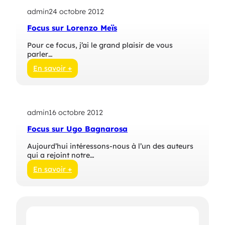
B
c
e
admin
24 octobre 2012
u
r
s
Focus sur Lorenzo Meïs
n
s
a
u
Pour ce focus, j’ai le grand plaisir de vous
r
r
parler…
d
B
e
En savoir +
n
:
o
F
î
o
t
c
H
admin
16 octobre 2012
u
a
s
Focus sur Ugo Bagnarosa
m
s
e
u
Aujourd’hui intéressons-nous à l’un des auteurs
t
r
qui a rejoint notre…
L
o
En savoir +
r
:
e
F
n
o
z
c
o
u
M
s