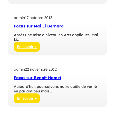
t
h
F
i
o
e
c
A
admin
17 octobre 2013
u
w
s
Focus sur Mai Li Bernard
a
s
a
u
Après une mise à niveau en Arts appliqués, Mai
d
r
Li…
V
a
En savoir +
l
:
e
F
n
o
t
c
i
admin
22 novembre 2012
u
n
s
Focus sur Benoît Hamet
S
s
z
u
Aujourd’hui, poursuivons notre quête de vérité
e
r
en parlant peu mais…
j
M
n
a
En savoir +
m
i
:
a
L
F
n
i
o