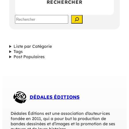
RECHERCHER
e
s
ï
u
s
r
S
U
e
g
a
o
r
B
c
a
h
g
Liste par Catégorie
n
Tags
a
Post Populaires
r
o
s
a
DÉDALES ÉDITIONS
Dédales Éditions est une association d’auteur·ices
fondée en 2011, qui a pour but la production de
bandes dessinées et d’images et la promotion de ses