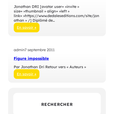
Jonathan DRI [avatar user= »invite »
size= »thumbnail » align= »left »
link= »https://www.dedaleseditions.com/site/jon
athan » /] Diplômé de…
En savoir +
:
J
o
n
admin
7 septembre 2011
a
t
Figure impossible
h
a
Par Jonathan Dri Retour vers « Auteurs »
n
D
En savoir +
r
:
i
F
i
g
u
r
RECHERCHER
e
i