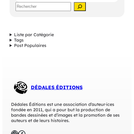
m
S
p
e
o
a
s
r
s
c
i
h
b
Liste par Catégorie
l
Tags
e
Post Populaires
DÉDALES ÉDITIONS
Dédales Éditions est une association d’auteur·ices
fondée en 2011, qui a pour but la production de
bandes dessinées et d’images et la promotion de ses
auteurs et de leurs histoires.
Instagram
Facebook