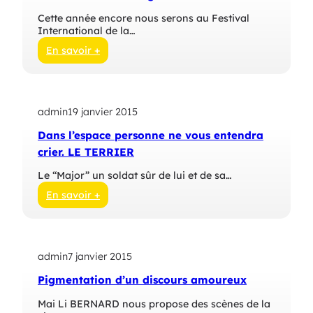
Cette année encore nous serons au Festival
International de la…
En savoir +
:
D
é
d
admin
19 janvier 2015
a
l
Dans l’espace personne ne vous entendra
e
s
crier. LE TERRIER
a
u
Le “Major” un soldat sûr de lui et de sa…
F
En savoir +
I
:
B
D
D
a
A
n
n
admin
7 janvier 2015
s
g
l
o
Pigmentation d’un discours amoureux
’
u
e
l
Mai Li BERNARD nous propose des scènes de la
s