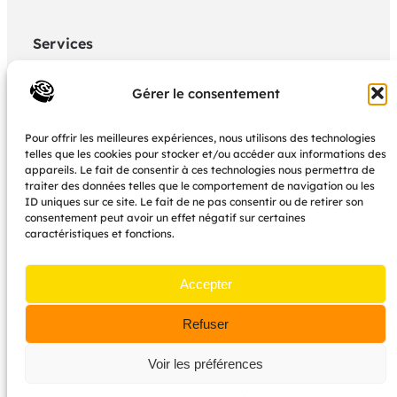
c
é
e
Services
Politique de confidentialité
Gérer le consentement
Mon panier
Pour offrir les meilleures expériences, nous utilisons des technologies
Mon Compte boutique
telles que les cookies pour stocker et/ou accéder aux informations des
appareils. Le fait de consentir à ces technologies nous permettra de
CGU
traiter des données telles que le comportement de navigation ou les
ID uniques sur ce site. Le fait de ne pas consentir ou de retirer son
consentement peut avoir un effet négatif sur certaines
Nous contacter
caractéristiques et fonctions.
dedales.editions@gmail.com
Accepter
L’association est basée à Toulouse
Refuser
Voir les préférences
Tous droits réservés pour les visuels et textes
présentés sur ce site. Propulsé par Wordpress