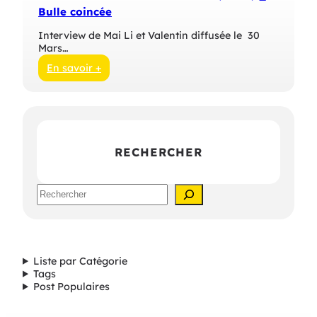
Bulle coincée
Interview de Mai Li et Valentin diffusée le 30
Mars…
En savoir +
:
M
a
i
L
i
RECHERCHER
e
t
V
S
a
e
l
a
e
r
n
c
t
h
i
Liste par Catégorie
n
Tags
s
Post Populaires
u
r