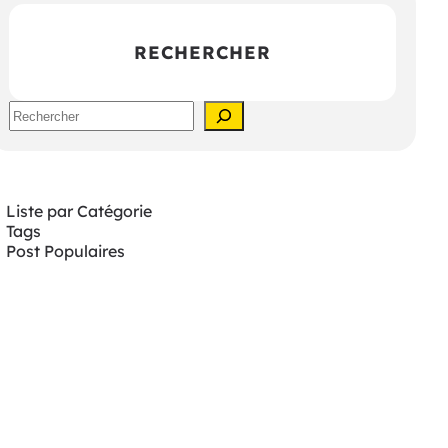
RECHERCHER
S
e
a
r
c
h
Liste par Catégorie
Tags
Post Populaires