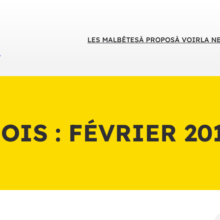
LES MALBÊTES
À PROPOS
À VOIR
LA N
S
OIS :
FÉVRIER 20