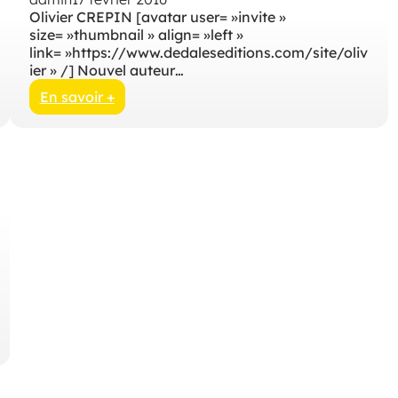
T
l
Olivier CREPIN [avatar user= »invite »
A
i
size= »thumbnail » align= »left »
U
c
link= »https://www.dedaleseditions.com/site/oliv
X
a
ier » /] Nouvel auteur…
t
i
En savoir +
o
:
n
p
s
u
a
b
n
l
s
i
t
c
i
a
t
t
r
i
e
o
2
n
3
s
8
a
5
n
s