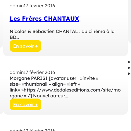
admin
17 février 2016
Les Frères CHANTAUX
Nicolas & Sébastien CHANTAL : du cinéma à la
BD…
En savoir +
:
L
e
s
admin
17 février 2016
F
Morgane PARISI [avatar user= »invite »
r
size= »thumbnail » align= »left »
è
link= »https://www.dedaleseditions.com/site/mo
r
rgane » /] Nouvel auteur…
e
s
En savoir +
C
:
H
p
A
u
N
b
admin
17 février 2016