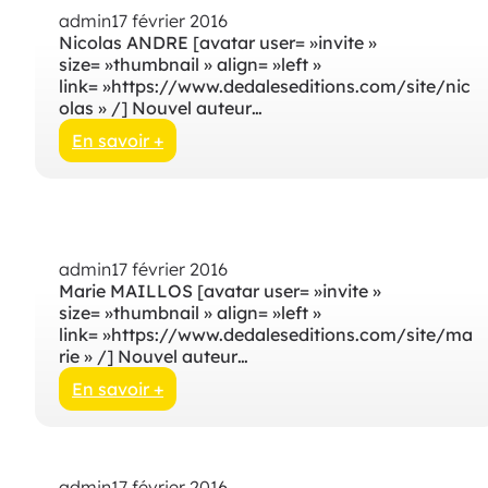
admin
17 février 2016
Nicolas ANDRE [avatar user= »invite »
size= »thumbnail » align= »left »
link= »https://www.dedaleseditions.com/site/nic
olas » /] Nouvel auteur…
En savoir +
:
p
u
b
l
admin
17 février 2016
i
Marie MAILLOS [avatar user= »invite »
c
size= »thumbnail » align= »left »
a
link= »https://www.dedaleseditions.com/site/ma
t
rie » /] Nouvel auteur…
i
o
En savoir +
n
:
s
p
a
u
n
b
admin
17 février 2016