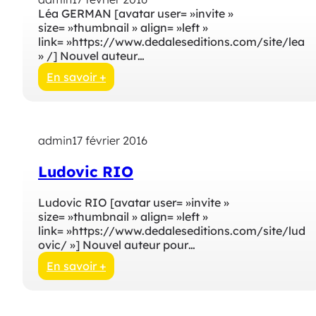
s
l
Léa GERMAN [avatar user= »invite »
t
i
size= »thumbnail » align= »left »
i
c
link= »https://www.dedaleseditions.com/site/lea
t
a
» /] Nouvel auteur…
r
t
e
i
En savoir +
2
o
:
3
n
p
9
s
u
3
a
b
admin
17 février 2016
n
l
s
i
Ludovic RIO
t
c
i
a
Ludovic RIO [avatar user= »invite »
t
t
size= »thumbnail » align= »left »
r
i
link= »https://www.dedaleseditions.com/site/lud
e
o
ovic/ »] Nouvel auteur pour…
2
n
3
s
En savoir +
8
a
:
7
n
L
s
u